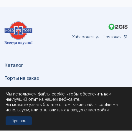
г. Хабаровск, ул. Почтовая, 51
Каталог
Торты на заказ
Доставка и оплата
Мы используем файлы cookie, чтобы обеспечить вам
наилучший опыт на нашем веб-сайте.
О нас
Вы можете узнать больше о том, какие файлы cookie мы
используем, или отключить их в разделе
настройки
.
Поставщикам
Принять
Контакты