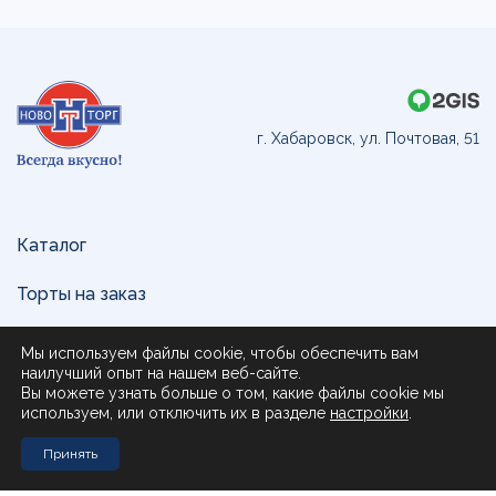
г. Хабаровск, ул. Почтовая, 51
Каталог
Торты на заказ
Доставка и оплата
Мы используем файлы cookie, чтобы обеспечить вам
наилучший опыт на нашем веб-сайте.
О нас
Вы можете узнать больше о том, какие файлы cookie мы
используем, или отключить их в разделе
настройки
.
Поставщикам
Принять
Контакты