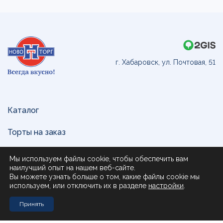
г. Хабаровск, ул. Почтовая, 51
Каталог
Торты на заказ
Доставка и оплата
Мы используем файлы cookie, чтобы обеспечить вам
наилучший опыт на нашем веб-сайте.
О нас
Вы можете узнать больше о том, какие файлы cookie мы
используем, или отключить их в разделе
настройки
.
Поставщикам
Принять
Контакты