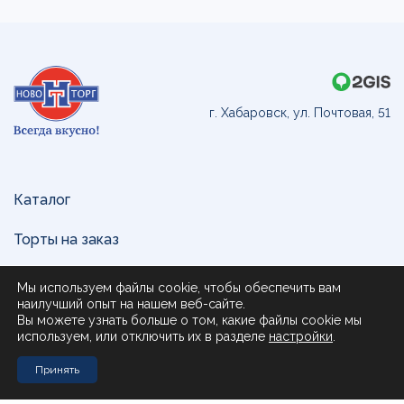
г. Хабаровск, ул. Почтовая, 51
Каталог
Торты на заказ
Доставка и оплата
Мы используем файлы cookie, чтобы обеспечить вам
наилучший опыт на нашем веб-сайте.
О нас
Вы можете узнать больше о том, какие файлы cookie мы
используем, или отключить их в разделе
настройки
.
Поставщикам
Принять
Контакты