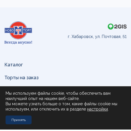
г. Хабаровск, ул. Почтовая, 51
Каталог
Торты на заказ
Доставка и оплата
Мы используем файлы cookie, чтобы обеспечить вам
наилучший опыт на нашем веб-сайте.
О нас
Вы можете узнать больше о том, какие файлы cookie мы
используем, или отключить их в разделе
настройки
.
Поставщикам
Принять
Контакты