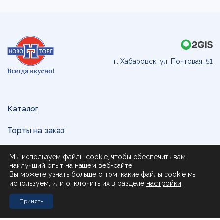
г. Хабаровск, ул. Почтовая, 51
Каталог
Торты на заказ
Доставка и оплата
Мы используем файлы cookie, чтобы обеспечить вам
наилучший опыт на нашем веб-сайте.
О нас
Вы можете узнать больше о том, какие файлы cookie мы
используем, или отключить их в разделе
настройки
.
Поставщикам
Принять
Контакты