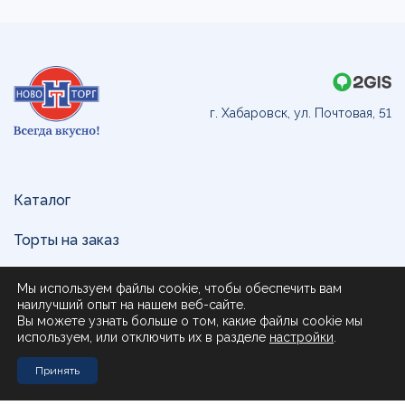
г. Хабаровск, ул. Почтовая, 51
Каталог
Торты на заказ
Доставка и оплата
Мы используем файлы cookie, чтобы обеспечить вам
наилучший опыт на нашем веб-сайте.
О нас
Вы можете узнать больше о том, какие файлы cookie мы
используем, или отключить их в разделе
настройки
.
Поставщикам
Принять
Контакты