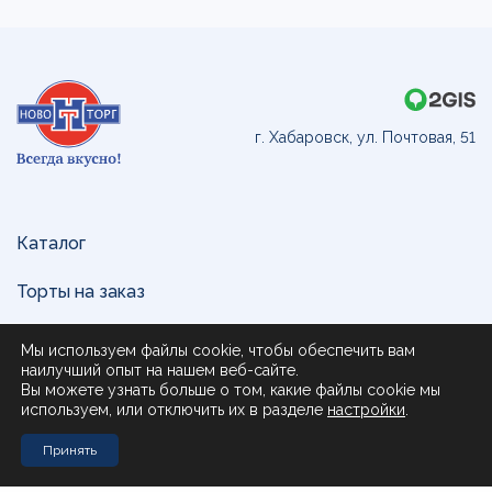
г. Хабаровск, ул. Почтовая, 51
Каталог
Торты на заказ
Доставка и оплата
Мы используем файлы cookie, чтобы обеспечить вам
наилучший опыт на нашем веб-сайте.
О нас
Вы можете узнать больше о том, какие файлы cookie мы
используем, или отключить их в разделе
настройки
.
Поставщикам
Принять
Контакты