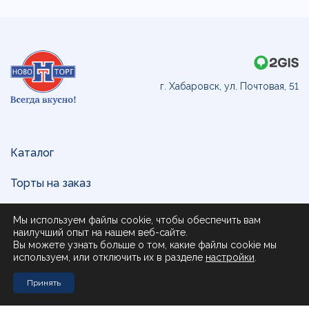
г. Хабаровск, ул. Почтовая, 51
Каталог
Торты на заказ
Доставка и оплата
Мы используем файлы cookie, чтобы обеспечить вам
наилучший опыт на нашем веб-сайте.
О нас
Вы можете узнать больше о том, какие файлы cookie мы
используем, или отключить их в разделе
настройки
.
Поставщикам
Принять
Контакты