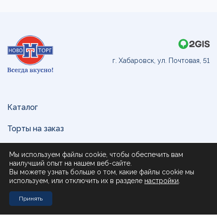
г. Хабаровск, ул. Почтовая, 51
Каталог
Торты на заказ
Доставка и оплата
Мы используем файлы cookie, чтобы обеспечить вам
наилучший опыт на нашем веб-сайте.
О нас
Вы можете узнать больше о том, какие файлы cookie мы
используем, или отключить их в разделе
настройки
.
Поставщикам
Принять
Контакты