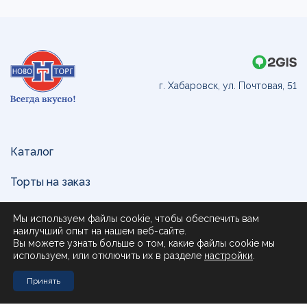
г. Хабаровск, ул. Почтовая, 51
Каталог
Торты на заказ
Доставка и оплата
Мы используем файлы cookie, чтобы обеспечить вам
наилучший опыт на нашем веб-сайте.
О нас
Вы можете узнать больше о том, какие файлы cookie мы
используем, или отключить их в разделе
настройки
.
Поставщикам
Принять
Контакты