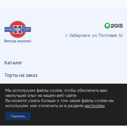
г. Хабаровск, ул. Почтовая, 51
Каталог
Торты на заказ
Доставка и оплата
Мы используем файлы cookie, чтобы обеспечить вам
наилучший опыт на нашем веб-сайте.
О нас
Вы можете узнать больше о том, какие файлы cookie мы
используем, или отключить их в разделе
настройки
.
Поставщикам
Принять
Контакты