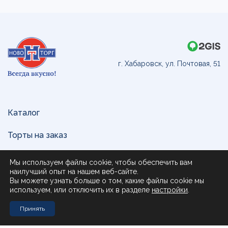
г. Хабаровск, ул. Почтовая, 51
Каталог
Торты на заказ
Доставка и оплата
Мы используем файлы cookie, чтобы обеспечить вам
наилучший опыт на нашем веб-сайте.
О нас
Вы можете узнать больше о том, какие файлы cookie мы
используем, или отключить их в разделе
настройки
.
Поставщикам
Принять
Контакты