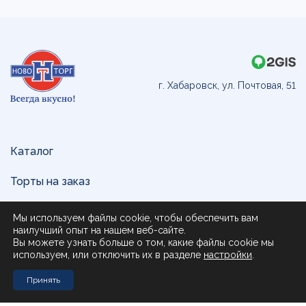
г. Хабаровск, ул. Почтовая, 51
Каталог
Торты на заказ
Доставка и оплата
Мы используем файлы cookie, чтобы обеспечить вам
наилучший опыт на нашем веб-сайте.
О нас
Вы можете узнать больше о том, какие файлы cookie мы
используем, или отключить их в разделе
настройки
.
Поставщикам
Принять
Контакты