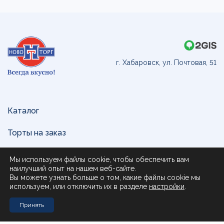
г. Хабаровск, ул. Почтовая, 51
Каталог
Торты на заказ
Доставка и оплата
Мы используем файлы cookie, чтобы обеспечить вам
наилучший опыт на нашем веб-сайте.
О нас
Вы можете узнать больше о том, какие файлы cookie мы
используем, или отключить их в разделе
настройки
.
Поставщикам
Принять
Контакты