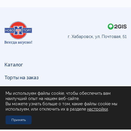
г. Хабаровск, ул. Почтовая, 51
Каталог
Торты на заказ
Доставка и оплата
Мы используем файлы cookie, чтобы обеспечить вам
наилучший опыт на нашем веб-сайте.
О нас
Вы можете узнать больше о том, какие файлы cookie мы
используем, или отключить их в разделе
настройки
.
Поставщикам
Принять
Контакты