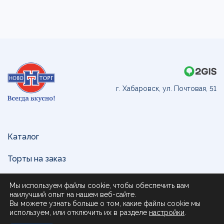
г. Хабаровск, ул. Почтовая, 51
Каталог
Торты на заказ
Доставка и оплата
Мы используем файлы cookie, чтобы обеспечить вам
наилучший опыт на нашем веб-сайте.
О нас
Вы можете узнать больше о том, какие файлы cookie мы
используем, или отключить их в разделе
настройки
.