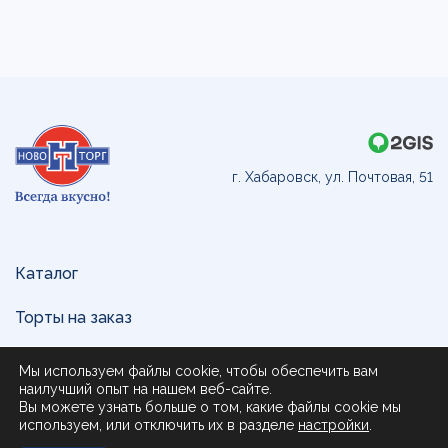
г. Хабаровск, ул. Почтовая, 51
Каталог
Торты на заказ
Доставка и оплата
Мы используем файлы cookie, чтобы обеспечить вам
наилучший опыт на нашем веб-сайте.
О нас
Вы можете узнать больше о том, какие файлы cookie мы
используем, или отключить их в разделе
настройки
.