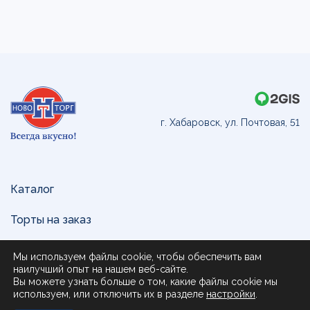
г. Хабаровск, ул. Почтовая, 51
Каталог
Торты на заказ
Доставка и оплата
Мы используем файлы cookie, чтобы обеспечить вам
наилучший опыт на нашем веб-сайте.
О нас
Вы можете узнать больше о том, какие файлы cookie мы
используем, или отключить их в разделе
настройки
.