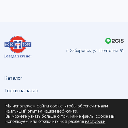
г. Хабаровск, ул. Почтовая, 51
Каталог
Торты на заказ
Доставка и оплата
Мы используем файлы cookie, чтобы обеспечить вам
наилучший опыт на нашем веб-сайте.
О нас
Вы можете узнать больше о том, какие файлы cookie мы
используем, или отключить их в разделе
настройки
.