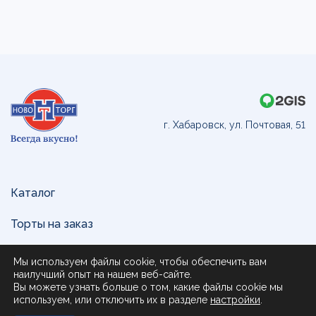
г. Хабаровск, ул. Почтовая, 51
Каталог
Торты на заказ
Доставка и оплата
Мы используем файлы cookie, чтобы обеспечить вам
наилучший опыт на нашем веб-сайте.
О нас
Вы можете узнать больше о том, какие файлы cookie мы
используем, или отключить их в разделе
настройки
.