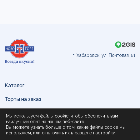
г. Хабаровск, ул. Почтовая, 51
Каталог
Торты на заказ
Доставка и оплата
Мы используем файлы cookie, чтобы обеспечить вам
наилучший опыт на нашем веб-сайте.
О нас
Вы можете узнать больше о том, какие файлы cookie мы
используем, или отключить их в разделе
настройки
.