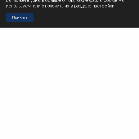
Вы можете узнать больше о том, какие файлы cookie мы
используем, или отключить их в разделе
настройки
.
Поставщикам
Принять
Контакты
Стол заказов Муравьева-Амурского 23
+7 (4212) 200-999
Стол заказов Почтовая 51
+7 (4212) 408-257
Офис
office@novotorg.ru
Доставка тортов
+7 (909) 859-80-50
Мы в соцсетях
По вопросам качества продукции