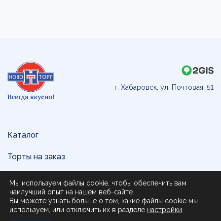
г. Хабаровск, ул. Почтовая, 51
Каталог
Торты на заказ
Доставка и оплата
Мы используем файлы cookie, чтобы обеспечить вам
наилучший опыт на нашем веб-сайте.
О нас
Вы можете узнать больше о том, какие файлы cookie мы
используем, или отключить их в разделе
настройки
.