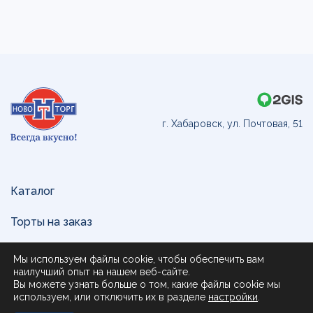
г. Хабаровск, ул. Почтовая, 51
Каталог
Торты на заказ
Доставка и оплата
Мы используем файлы cookie, чтобы обеспечить вам
наилучший опыт на нашем веб-сайте.
О нас
Вы можете узнать больше о том, какие файлы cookie мы
используем, или отключить их в разделе
настройки
.