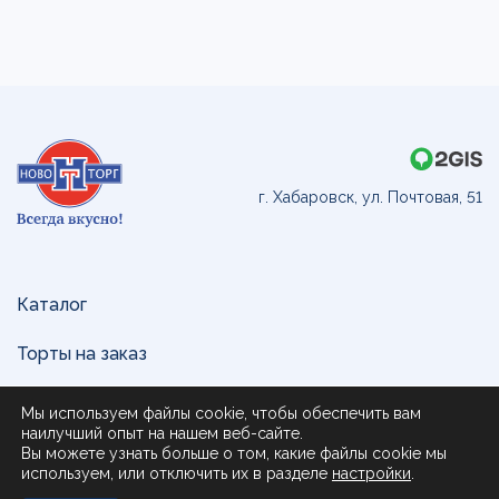
г. Хабаровск, ул. Почтовая, 51
Каталог
Торты на заказ
Доставка и оплата
Мы используем файлы cookie, чтобы обеспечить вам
наилучший опыт на нашем веб-сайте.
О нас
Вы можете узнать больше о том, какие файлы cookie мы
используем, или отключить их в разделе
настройки
.