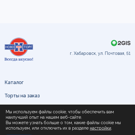
г. Хабаровск, ул. Почтовая, 51
Каталог
Торты на заказ
Доставка и оплата
Мы используем файлы cookie, чтобы обеспечить вам
наилучший опыт на нашем веб-сайте.
О нас
Вы можете узнать больше о том, какие файлы cookie мы
используем, или отключить их в разделе
настройки
.