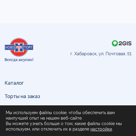
г. Хабаровск, ул. Почтовая, 51
Каталог
Торты на заказ
Доставка и оплата
Мы используем файлы cookie, чтобы обеспечить вам
наилучший опыт на нашем веб-сайте.
О нас
Вы можете узнать больше о том, какие файлы cookie мы
используем, или отключить их в разделе
настройки
.