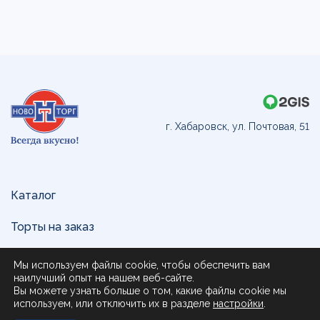
г. Хабаровск, ул. Почтовая, 51
Каталог
Торты на заказ
Доставка и оплата
Мы используем файлы cookie, чтобы обеспечить вам
наилучший опыт на нашем веб-сайте.
О нас
Вы можете узнать больше о том, какие файлы cookie мы
используем, или отключить их в разделе
настройки
.