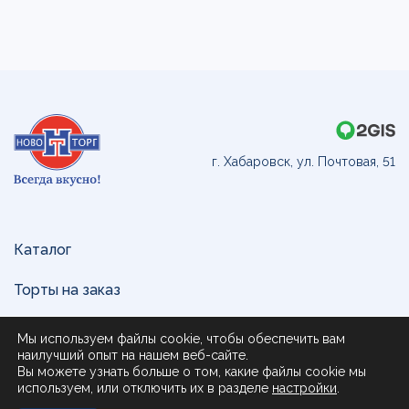
г. Хабаровск, ул. Почтовая, 51
Каталог
Торты на заказ
Доставка и оплата
Мы используем файлы cookie, чтобы обеспечить вам
наилучший опыт на нашем веб-сайте.
О нас
Вы можете узнать больше о том, какие файлы cookie мы
используем, или отключить их в разделе
настройки
.