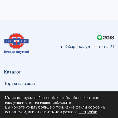
г. Хабаровск, ул. Почтовая, 51
Каталог
Торты на заказ
Доставка и оплата
Мы используем файлы cookie, чтобы обеспечить вам
наилучший опыт на нашем веб-сайте.
О нас
Вы можете узнать больше о том, какие файлы cookie мы
используем, или отключить их в разделе
настройки
.