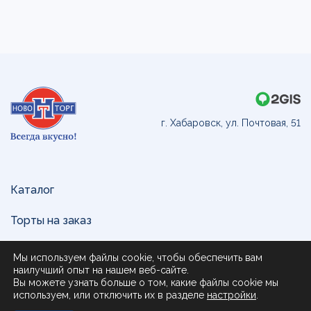
г. Хабаровск, ул. Почтовая, 51
Каталог
Торты на заказ
Доставка и оплата
Мы используем файлы cookie, чтобы обеспечить вам
наилучший опыт на нашем веб-сайте.
О нас
Вы можете узнать больше о том, какие файлы cookie мы
используем, или отключить их в разделе
настройки
.