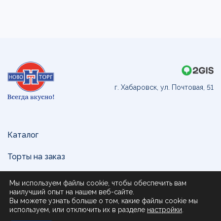
г. Хабаровск, ул. Почтовая, 51
Каталог
Торты на заказ
Доставка и оплата
Мы используем файлы cookie, чтобы обеспечить вам
наилучший опыт на нашем веб-сайте.
О нас
Вы можете узнать больше о том, какие файлы cookie мы
используем, или отключить их в разделе
настройки
.