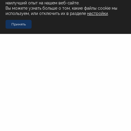
наилучший опыт на нашем веб-сайте.
О нас
Вы можете узнать больше о том, какие файлы cookie мы
используем, или отключить их в разделе
настройки
.
Поставщикам
Принять
Контакты
Стол заказов Муравьева-Амурского 23
+7 (4212) 200-999
Стол заказов Почтовая 51
+7 (4212) 408-257
Офис
office@novotorg.ru
Доставка тортов
+7 (909) 859-80-50
Мы в соцсетях