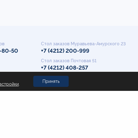
ов
Стол заказов Муравьева-Амурского 23
9-80-50
+7 (4212) 200-999
Стол заказов Почтовая 51
+7 (4212) 408-257
Офис
ачества продукции
Принять
office@novotorg.ru
астройки
.
2-01-74
00 до 17:00
Сделано в GoodWork