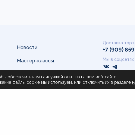
Доставка торт
Новости
+7 (909) 85
Мы в соцсетях
Мастер-классы
а
Миссия и ценности
обы обеспечить вам наилучший опыт на нашем веб-сайте.
По вопросам к
какие файлы cookie мы используем, или отключить их в разделе
н
+7 (909) 80
История и достижения
пн - пт с 9:
тки ПД