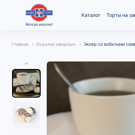
Каталог
Торты на за
Главная
Изделия заварные
Эклер со взбитыми сливк