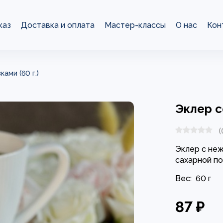
каз
Доставка и оплата
Мастер-классы
О нас
Кон
ами (60 г.)
Эклер с
(
Эклер с неж
сахарной по
Вес:
60 г
87 ₽