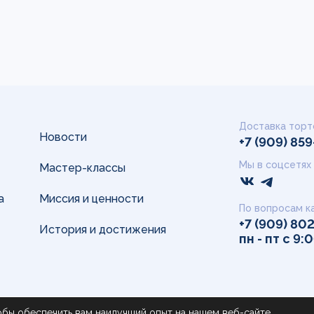
Доставка торт
Новости
+7 (909) 85
Мы в соцсетях
Мастер-классы
а
Миссия и ценности
По вопросам к
+7 (909) 80
История и достижения
пн - пт с 9:
обы обеспечить вам наилучший опыт на нашем веб-сайте.