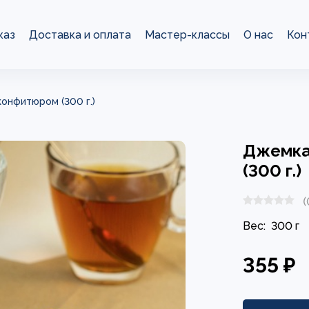
каз
Доставка и оплата
Мастер-классы
О нас
Кон
онфитюром (300 г.)
Джемка
(300 г.)
(
Вес:
300 г
355 ₽