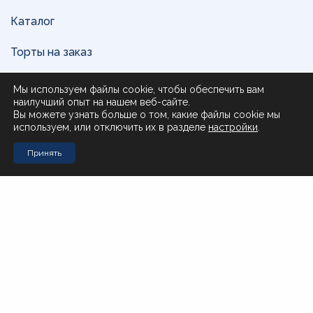
Каталог
Торты на заказ
Доставка и оплата
Мы используем файлы cookie, чтобы обеспечить вам
наилучший опыт на нашем веб-сайте.
О нас
Вы можете узнать больше о том, какие файлы cookie мы
используем, или отключить их в разделе
настройки
.
Поставщикам
Принять
Контакты
Стол заказов Муравьева-Амурского 23
+7 (4212) 200-999
Стол заказов Почтовая 51
+7 (4212) 408-257
Офис
office@novotorg.ru