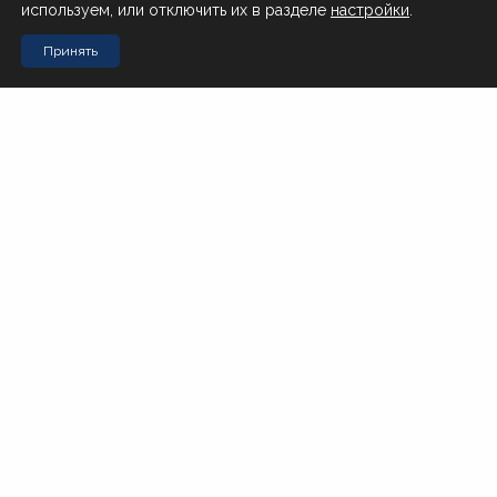
используем, или отключить их в разделе
настройки
.
Поставщикам
Принять
Контакты
Стол заказов Муравьева-Амурского 23
+7 (4212) 200-999
Стол заказов Почтовая 51
+7 (4212) 408-257
Офис
office@novotorg.ru
Доставка тортов
+7 (909) 859-80-50
Мы в соцсетях
По вопросам качества продукции
+7 (909) 802-01-74