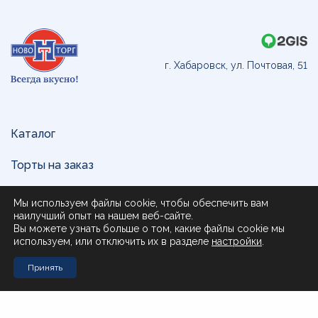
г. Хабаровск, ул. Почтовая, 51
Каталог
Торты на заказ
Доставка и оплата
Мы используем файлы cookie, чтобы обеспечить вам
наилучший опыт на нашем веб-сайте.
О нас
Вы можете узнать больше о том, какие файлы cookie мы
используем, или отключить их в разделе
настройки
.
Поставщикам
Принять
Контакты