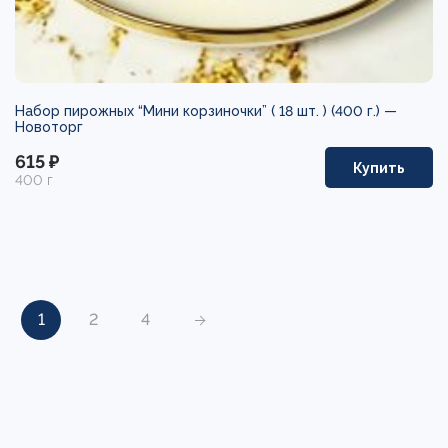
Набор пирожных “Мини корзиночки” ( 18 шт. ) (400 г.) —
Новоторг
615 ₽
Купить
400 г
1
2
4