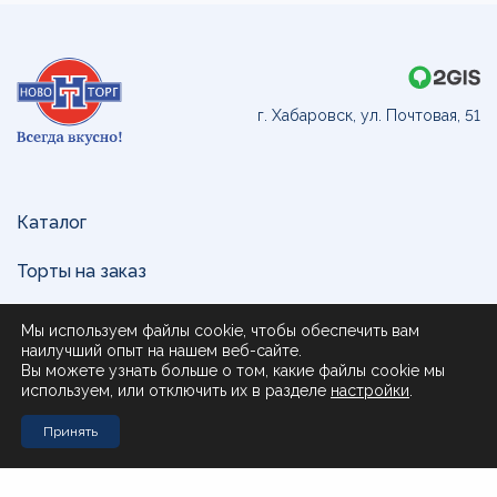
г. Хабаровск, ул. Почтовая, 51
Каталог
Торты на заказ
Доставка и оплата
Мы используем файлы cookie, чтобы обеспечить вам
наилучший опыт на нашем веб-сайте.
О нас
Вы можете узнать больше о том, какие файлы cookie мы
используем, или отключить их в разделе
настройки
.
Поставщикам
Принять
Контакты