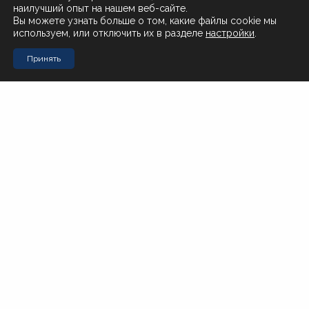
наилучший опыт на нашем веб-сайте.
О нас
Вы можете узнать больше о том, какие файлы cookie мы
используем, или отключить их в разделе
настройки
.
Поставщикам
Принять
Контакты
Стол заказов Муравьева-Амурского 23
+7 (4212) 200-999
Стол заказов Почтовая 51
+7 (4212) 408-257
Офис
office@novotorg.ru
Доставка тортов
+7 (909) 859-80-50
Мы в соцсетях