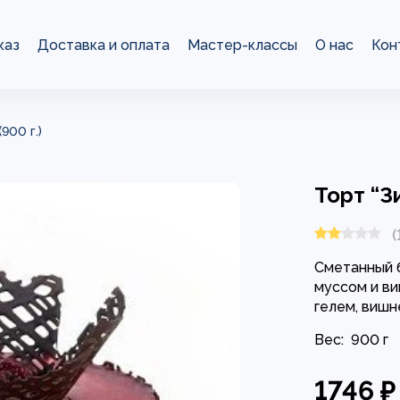
каз
Доставка и оплата
Мастер-классы
О нас
Кон
900 г.)
Торт “З
(
Сметанный 
муссом и в
гелем, вишн
Вес:
900 г
1746 ₽