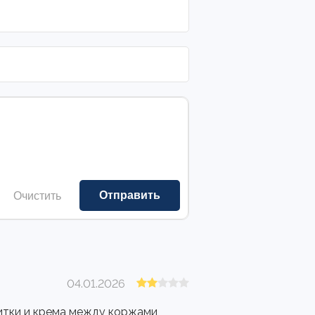
Очистить
04.01.2026
питки и крема между коржами