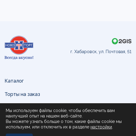
г. Хабаровск, ул. Почтовая, 51
Каталог
Торты на заказ
Доставка и оплата
Мы используем файлы cookie, чтобы обеспечить вам
наилучший опыт на нашем веб-сайте.
О нас
Вы можете узнать больше о том, какие файлы cookie мы
используем, или отключить их в разделе
настройки
.
Поставщикам