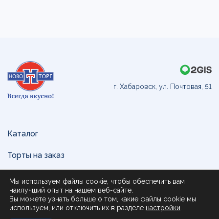
г. Хабаровск, ул. Почтовая, 51
Каталог
Торты на заказ
Доставка и оплата
Мы используем файлы cookie, чтобы обеспечить вам
наилучший опыт на нашем веб-сайте.
О нас
Вы можете узнать больше о том, какие файлы cookie мы
используем, или отключить их в разделе
настройки
.