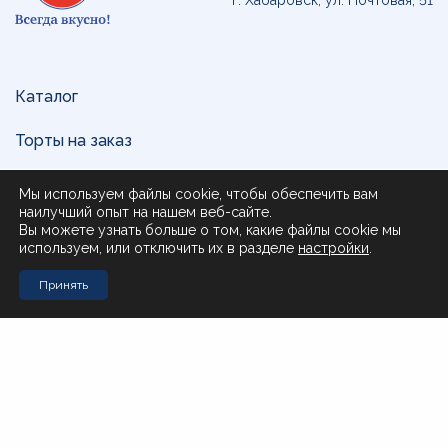
г. Хабаровск, ул. Почтовая, 51
Каталог
Торты на заказ
Доставка и оплата
Мы используем файлы cookie, чтобы обеспечить вам
наилучший опыт на нашем веб-сайте.
О нас
Вы можете узнать больше о том, какие файлы cookie мы
используем, или отключить их в разделе
настройки
.
Поставщикам
Принять
Контакты
Стол заказов Муравьева-Амурского 23
+7 (4212) 200-999
Стол заказов Почтовая 51