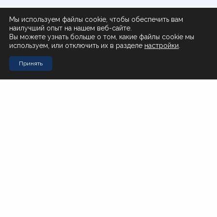
Доставка и оплата
Мы используем файлы cookie, чтобы обеспечить вам
наилучший опыт на нашем веб-сайте.
О нас
Вы можете узнать больше о том, какие файлы cookie мы
используем, или отключить их в разделе
настройки
.
Поставщикам
Принять
Контакты
Стол заказов Муравьева-Амурского 23
+7 (4212) 200-999
Стол заказов Почтовая 51
+7 (4212) 408-257
Офис
office@novotorg.ru
Доставка тортов
+7 (909) 859-80-50
Мы в соцсетях