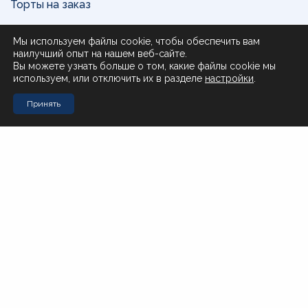
Торты на заказ
Доставка и оплата
Мы используем файлы cookie, чтобы обеспечить вам
наилучший опыт на нашем веб-сайте.
О нас
Вы можете узнать больше о том, какие файлы cookie мы
используем, или отключить их в разделе
настройки
.
Поставщикам
Принять
Контакты
Стол заказов Муравьева-Амурского 23
+7 (4212) 200-999
Стол заказов Почтовая 51
+7 (4212) 408-257
Офис
office@novotorg.ru
Доставка тортов
+7 (909) 859-80-50