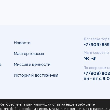
Доставка торт
Новости
+7 (909) 85
Мы в соцсетях
Мастер-классы
а
Миссия и ценности
По вопросам к
+7 (909) 80
История и достижения
пн - пт с 9:
обы обеспечить вам наилучший опыт на нашем веб-сайте.
какие файлы cookie мы используем, или отключить их в разделе
тки ПД
н