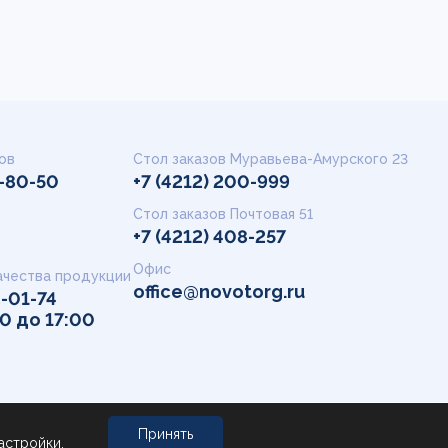
ов
Стол заказов Муравьева-Амурского 23
9-80-50
+7 (4212) 200-999
Стол заказов Почтовая 51
+7 (4212) 408-257
Офис
ачества продукции
office@novotorg.ru
2-01-74
00 до 17:00
Принять
астройки
.
Сделано в GoodWork