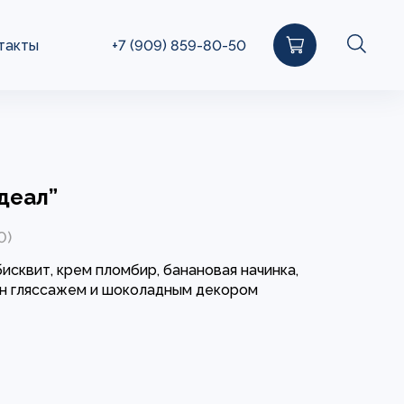
такты
+7 (909) 859-80-50
деал”
0)
исквит, крем пломбир, банановая начинка,
н гляссажем и шоколадным декором