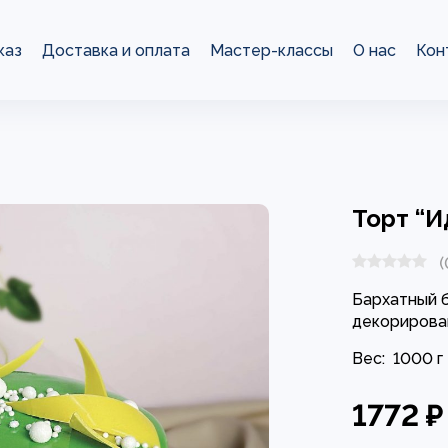
каз
Доставка и оплата
Мастер-классы
О нас
Кон
Торт “И
(
Бархатный б
декорирова
Вес:
1000 г
1772 ₽