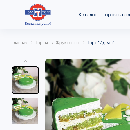
Каталог
Торты на за
Главная
Торты
Фруктовые
Торт “Идеал”