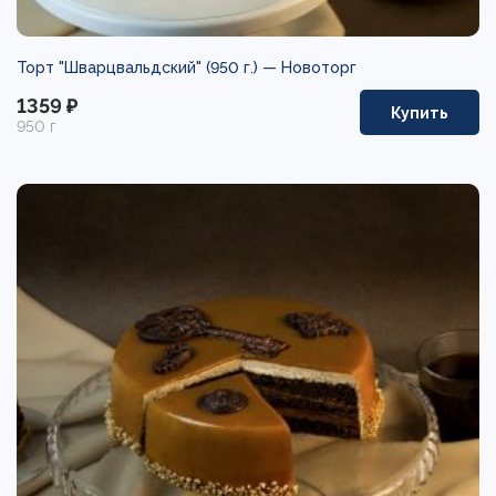
Торт "Шварцвальдский" (950 г.) —
Новоторг
1359 ₽
Купить
950 г